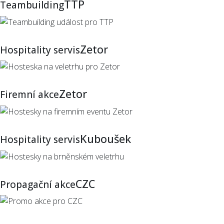
TTP
Teambuilding
Zetor
Hospitality servis
Zetor
Firemní akce
Kuboušek
Hospitality servis
CZC
Propagační akce