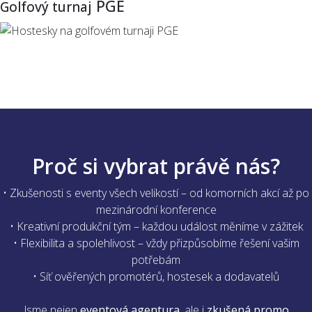
PGE
Golfový turnaj
Proč si vybrat právě nás?
• Zkušenosti s eventy všech velikostí – od komorních akcí až po
mezinárodní konference
• Kreativní produkční tým – každou událost měníme v zážitek
• Flexibilita a spolehlivost – vždy přizpůsobíme řešení vašim
potřebám
• Síť ověřených promotérů, hostesek a dodavatelů
Jsme nejen
eventová agentura
, ale i
zkušená promo